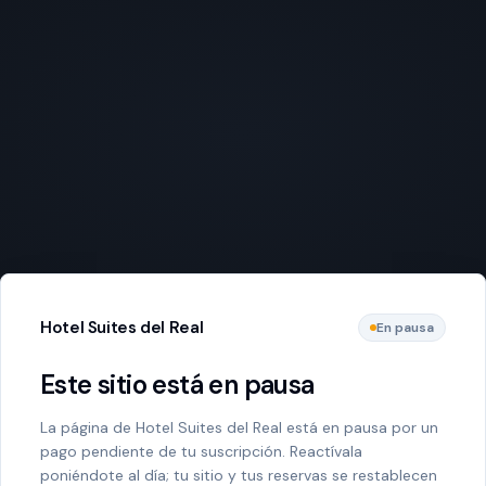
Hotel Suites del Real
En pausa
Este sitio está en pausa
La página de Hotel Suites del Real está en pausa por un
pago pendiente de tu suscripción. Reactívala
poniéndote al día; tu sitio y tus reservas se restablecen