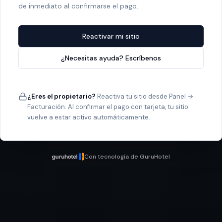
de inmediato al confirmarse el pago.
Reactivar mi sitio
¿Necesitas ayuda? Escríbenos
¿Eres el propietario?
Reactiva tu sitio desde Panel →
Facturación. Al confirmar el pago con tarjeta, tu sitio
vuelve a estar activo automáticamente.
Con tecnología de GuruHotel