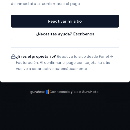
de inmediato al confirmarse el pago.
Reactivar mi sitio
¿Necesitas ayuda? Escríbenos
¿Eres el propietario?
Reactiva tu sitio desde Panel →
Facturación. Al confirmar el pago con tarjeta, tu sitio
vuelve a estar activo automáticamente.
Con tecnología de GuruHotel