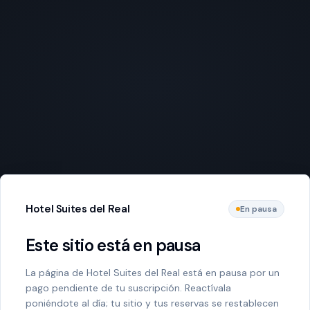
Hotel Suites del Real
En pausa
Este sitio está en pausa
La página de Hotel Suites del Real está en pausa por un
pago pendiente de tu suscripción. Reactívala
poniéndote al día; tu sitio y tus reservas se restablecen